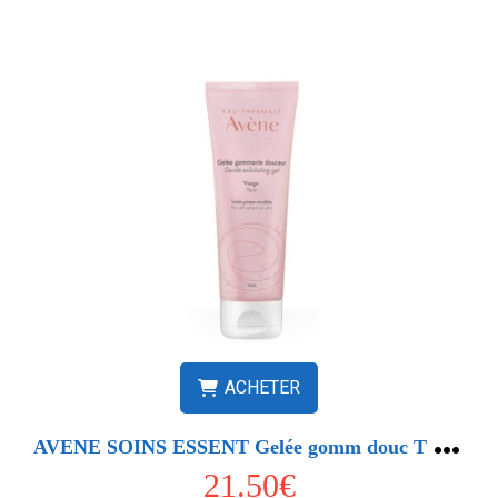
ACHETER
A
VENE SOINS ESSENT Gelée gomm douc T 75ml
21.50€