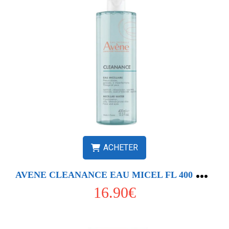
ACHETER
A
VENE CLEANANCE EAU MICEL FL 400 ML 1
16.90€