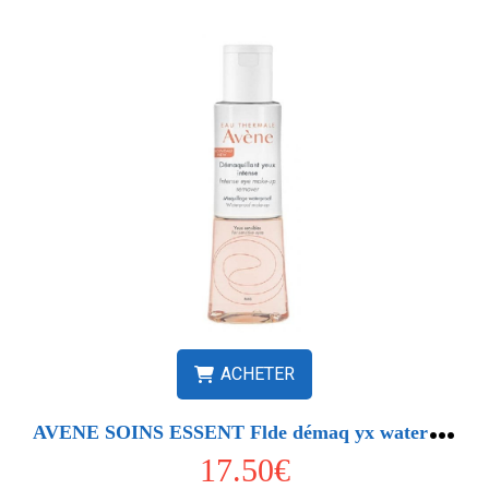
ACHETER
A
VENE SOINS ESSENT Flde démaq yx waterp 125ml
17.50€