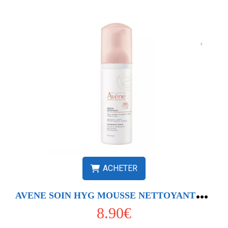
ACHETER
A
VENE SOIN HYG MOUSSE NETTOYANTE 50ML
8.90€