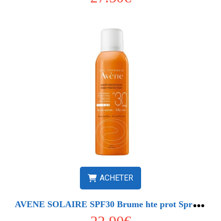
ACHETER
A
VENE SOLAIRE SPF30 Brume hte prot Spr/150ml***