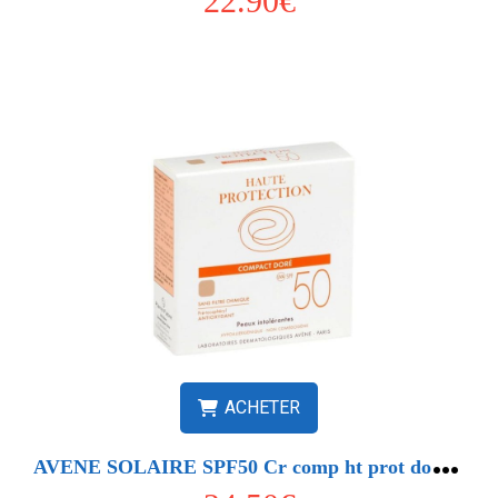
22.90€
ACHETER
A
VENE SOLAIRE SPF50 Cr comp ht prot doré 10g