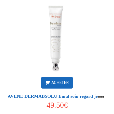
ACHETER
A
VENE DERMABSOLU Emul soin regard jeunesse T15ml
49.50€