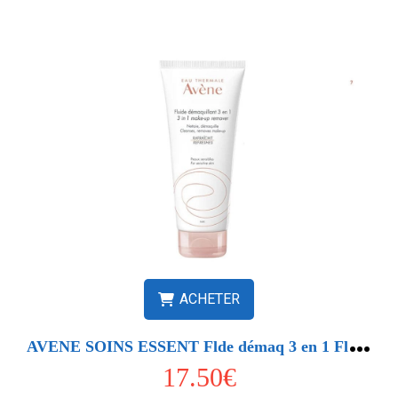
ACHETER
A
VENE SOINS ESSENT Flde démaq 3 en 1 Fl 200ml
17.50€