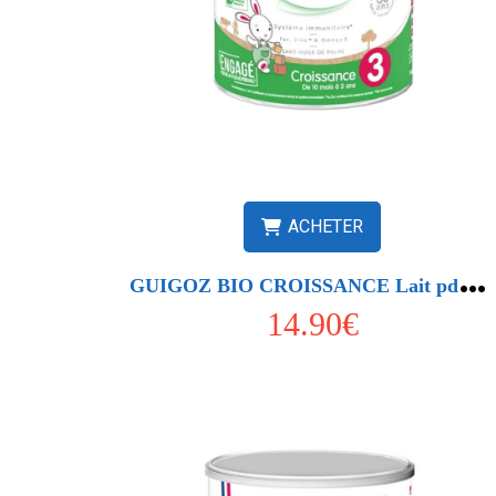
ACHETER
G
UIGOZ BIO CROISSANCE Lait pdr B 800g3
14.90€