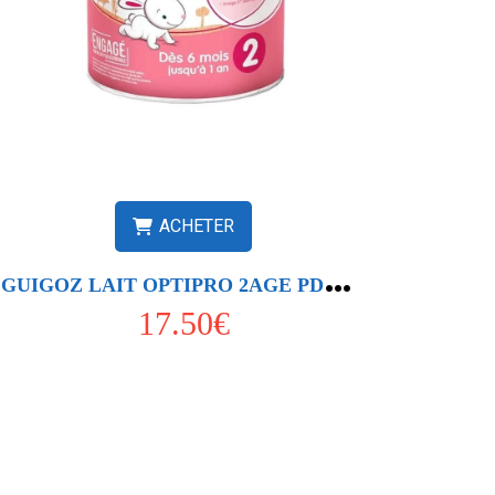
ACHETER
G
UIGOZ LAIT OPTIPRO 2AGE PDR 780G
17.50€