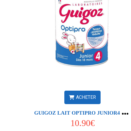
ACHETER
G
UIGOZ LAIT OPTIPRO JUNIOR4 900G
10.90€