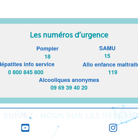
Les numéros d’urgence
SAMU
Pompier
15
18
épatites info service
Allo enfance maltrait
0 800 845 800
119
Alcooliques anonymes
09 69 39 40 20
RÉ
SUIVEZ
-
NOUS SUR LES
SEAU