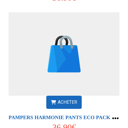
ACHETER
P
AMPERS HARMONIE PANTS ECO PACK T6 X60
36.90€