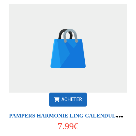
ACHETER
P
AMPERS HARMONIE LING CALENDULA X3
7.99€