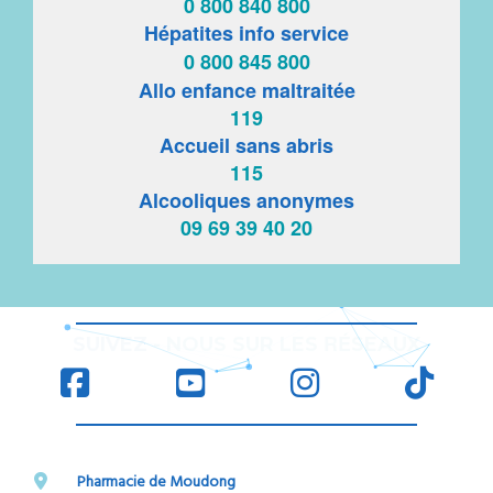
0 800 840 800
Hépatites info service
0 800 845 800
Allo enfance maltraitée
119
Accueil sans abris
115
Alcooliques anonymes
09 69 39 40 20
RÉ
SUIVEZ
-
NOUS SUR LES
SEAUX
Pharmacie de Moudong