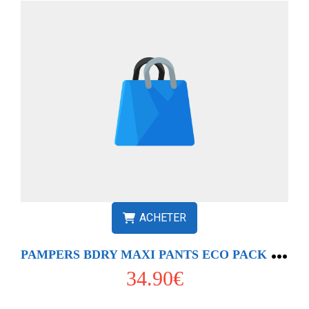
ACHETER
P
AMPERS BDRY MAXI PANTS ECO PACK T8 X58
34.90€