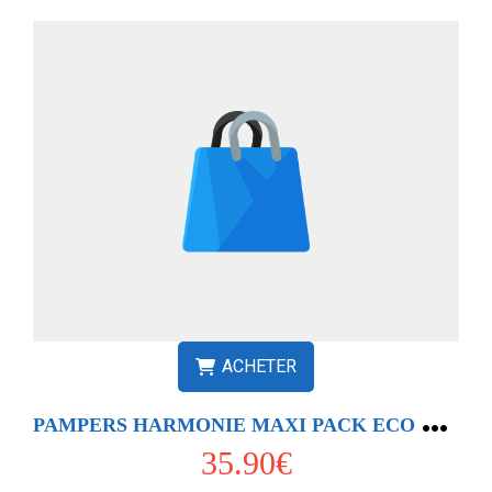
ACHETER
P
AMPERS HARMONIE MAXI PACK ECO T5 X70
35.90€