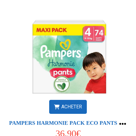
ACHETER
P
AMPERS HARMONIE PACK ECO PANTS T4 X74
36.90€