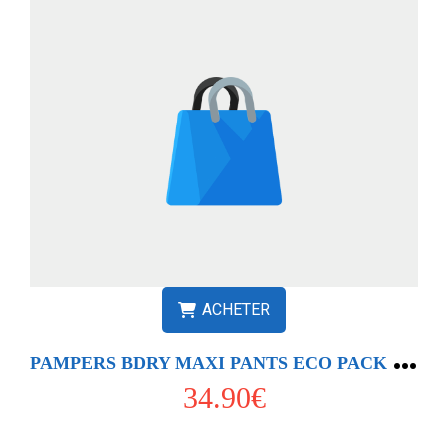
ACHETER
P
AMPERS BDRY MAXI PANTS ECO PACK T5 X66
34.90€