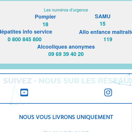
Les numéros d’urgence
SAMU
Pompier
15
18
épatites info service
Allo enfance maltrait
0 800 845 800
119
Alcooliques anonymes
09 69 39 40 20
RÉ
SUIVEZ
-
NOUS SUR LES
SEAU
NOUS VOUS LIVRONS UNIQUEMENT