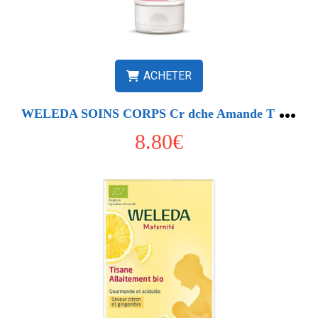
ACHETER
W
ELEDA SOINS CORPS Cr dche Amande T 200ml
8.80€