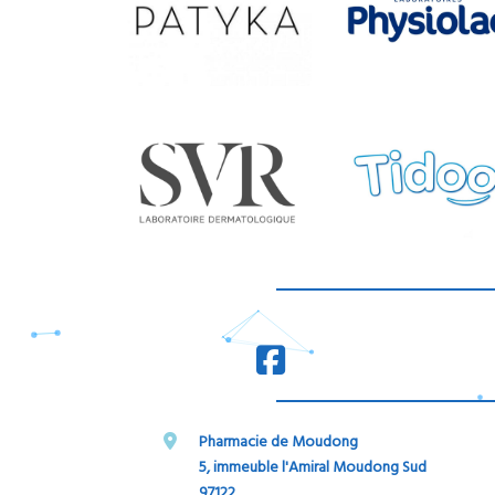
Pharmacie de Moudong
5, immeuble l'Amiral Moudong Sud
97122